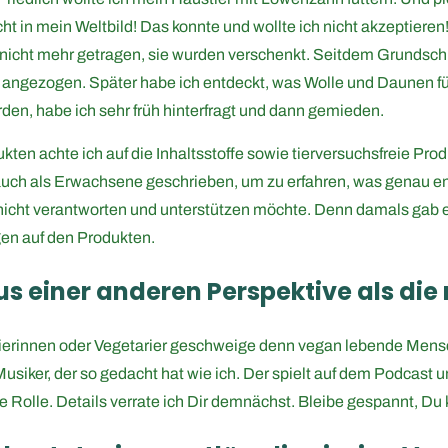
ht in mein Weltbild! Das konnte und wollte ich nicht akzeptieren
icht mehr getragen, sie wurden verschenkt. Seitdem Grundschu
angezogen. Später habe ich entdeckt, was Wolle und Daunen für
den, habe ich sehr früh hinterfragt und dann gemieden.
ten achte ich auf die Inhaltsstoffe sowie tierversuchsfreie Pr
uch als Erwachsene geschrieben, um zu erfahren, was genau enth
ch nicht verantworten und unterstützen möchte. Denn damals gab
en auf den Produkten.
aus einer anderen Perspektive als d
rierinnen oder Vegetarier geschweige denn vegan lebende Mens
usiker, der so gedacht hat wie ich. Der spielt auf dem Podcast u
ne Rolle. Details verrate ich Dir demnächst. Bleibe gespannt, D