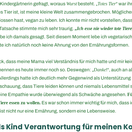
Kindergärtnerin gefragt, woraus
Wurst
besteht. „
Totes Tier
“ war i
es Tier ist, ist meine kleine Welt zusammengebrochen. Möglicher
ssen hast, vegan zu leben. Ich konnte mir nicht vorstellen, das
Tatsache stimmte mich sehr traurig.
„
Ich esse nie wieder tote Tie
abe ich damals gesagt. Seit diesem Moment lebe ich vegetarisch
tte ich natürlich noch keine Ahnung von den Ernährungsformen.
k, dass meine Mama viel Verständnis für mich hatte und mir kei
nennen es heute immer noch so. Deswegen: „
Danke
!“, auch an 
llerdings hatte ich deutlich mehr Gegenwind als Unterstützung
schauung, dass Tiere leiden können und niemals Lebensmittel sin
Meine Empathie wurde überwiegend als Schwäche angesehen.
Fü
iere essen zu wollen.
Es war schon immer wichtig für mich, dass ic
st nicht nur eine Ernährung, sondern eine Lebensweise.
 als Kind Verantwortung für meinen 