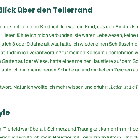
lick über den Tellerrand
rück mit in meine Kindheit. Ich war ein Kind, das den Eindruck
ieren fühlte ich mich verbunden, sie waren Lebewesen, keine Pr
Als ich 8 oder 9 Jahre alt war, hatte ich wieder einen Schlüsselm
hat. Indem ich Verantwortung für meinen Konsum übernehmen wo
im Garten auf der Wiese, hatte eines meiner Haustiere auf dem S
chaute ich mir meine neuen Schuhe an und mir fiel ein Zeichen au
twort. Natürlich wollte ich mehr wissen und erfuhr: „
Leder ist die 
yle
n, Tierleid war überall. Schmerz und Traurigkeit kamen in mir hoc
riedlich wollte ich mein Haustier mit Löwenzahn füttern. Und plöt