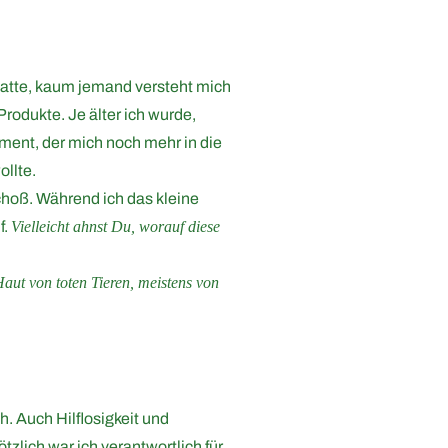
 hatte, kaum jemand versteht mich
odukte. Je älter ich wurde,
oment, der mich noch mehr in die
llte.
choß. Während ich das kleine
f.
Vielleicht ahnst Du, worauf diese
Haut von toten Tieren, meistens von
h. Auch Hilflosigkeit und
zlich war ich verantwortlich für