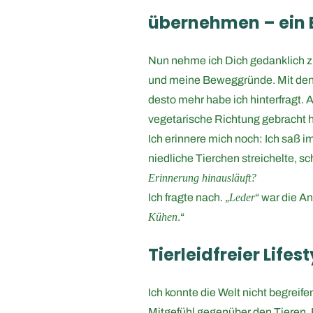
übernehmen – ein B
Nun nehme ich Dich gedanklich zu
und meine Beweggründe. Mit den T
desto mehr habe ich hinterfragt. 
vegetarische Richtung gebracht 
Ich erinnere mich noch: Ich saß 
niedliche Tierchen streichelte, s
Erinnerung hinausläuft?
Ich fragte nach. „
Leder
“ war die An
Kühen
.“
Tierleidfreier Lifest
Ich konnte die Welt nicht begreife
Mitgefühl gegenüber den Tieren. F