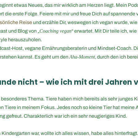
eginnt etwas Neues, das mir wirklich am Herzen liegt. Mein Pod
iert die erste Folge. Feiere mit mir und freue Dich auf spannen
sönliche Reise
und erzähle Dir, weswegen ich vegan wurde, wie
ast und Blog von „
Coaching vegan
“ erwartet. Mit Dir teile ich, w
yle herauszuholen.
dcast-Host, vegane Ernährungsberaterin und Mindset-Coach. Die 
stehen kannst. Es geht um den
Aha-Moment
, durch den ich bere
unde nicht – wie ich mit drei Jahren
besonderes Thema. Tiere haben mich bereits als sehr junges Kind
en Tiere in meinem Fokus. Jedes noch so kleine Tier hat mei
 gefreut. Charakterlich war ich ein sehr neugieriges Kind.
 Kindergarten war, wollte ich alles wissen, habe alles hinterfragt