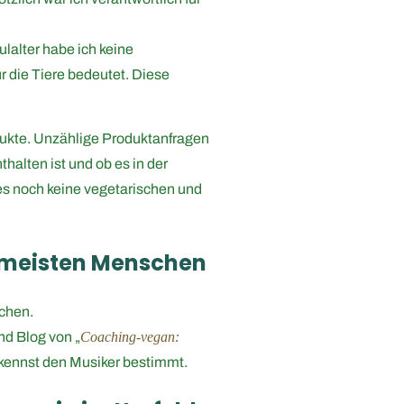
!
lalter habe ich keine
 die Tiere bedeutet. Diese
odukte. Unzählige Produktanfragen
alten ist und ob es in der
 es noch keine vegetarischen und
ie meisten Menschen
chen.
nd Blog von „
Coaching-vegan:
u kennst den Musiker bestimmt.