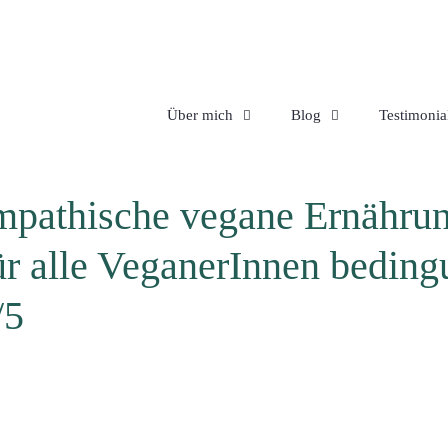
Über mich
Blog
Testimonia
empathische vegane Ernährun
r alle VeganerInnen beding
/5