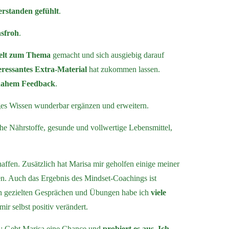
erstanden gefühlt
.
nsfroh
.
ielt zum Thema
gemacht und sich ausgiebig darauf
eressantes Extra-Material
hat zukommen lassen.
tnahem Feedback
.
iges Wissen wunderbar ergänzen und erweitern.
che Nährstoffe, gesunde und vollwertige Lebensmittel,
affen. Zusätzlich hat Marisa mir geholfen einige meiner
n. Auch das Ergebnis des Mindset-Coachings ist
den gezielten Gesprächen und Übungen habe ich
viele
 selbst positiv verändert.
ren: Gebt Marisa eine Chance und
probiert es aus
.
Ich