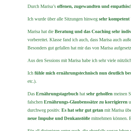
Durch Marisa’s
offenen, zugewandten und empathisc
Ich wurde über alle Sitzungen hinweg
sehr kompetent 
Marisa hat die
Beratung und das Coaching sehr indiv
vorbereitet. Klasse fand ich auch, dass Marisa auch au
Besonders gut gefallen hat mir das von Marisa aufgeset
Aus den Sessions mit Marisa habe ich sehr viele nützl
Ich
fühle mich ernährungstechnisch nun deutlich bess
etc.).
Das
Ernährungstagebuch
hat
sehr geholfen
meinen Sp
falschen
Ernährungs-Glaubenssätze zu korrigieren
u
durchweg positiv.
Es hat sehr gut getan
mit Marisa übe
neue Impulse und Denkanstöße
mitnehmen können. Ei
Für all diejenigen unter euch, die ebenfalls vegan lebe